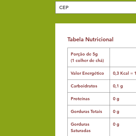
Tabela Nutricional
Porção de 5g
(1 colher de chá)
Valor Energético
0,3 Kcal = 
Carboidratos
0,1 g
Proteínas
0 g
Gorduras Totais
0 g
Gorduras
0 g
Saturadas