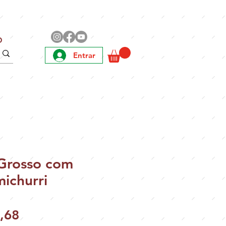
O
Entrar
 Grosso com
ichurri
Preço
,68