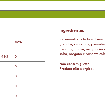
Ingredientes
Sal marinho iodado e chimich
%VD
granular, cebolinha, pimentão
tomate granular, manjericão 
salsa, orégano e pimenta cal
1,4 KJ
0
Não contém glúten.
0
Produto não alérgico.
0
0
0