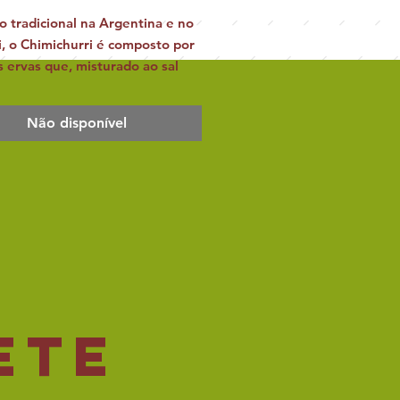
 tradicional na Argentina e no
, o Chimichurri é composto por
s ervas que, misturado ao sal
 torna seu churrasco mais
o.
Não disponível
quido: 500g
e: 2 anos
ete