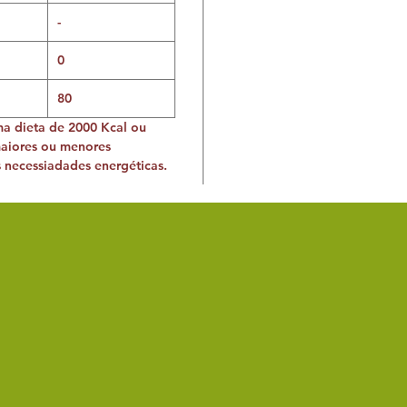
-
0
80
ma dieta de 2000 Kcal ou
maiores ou menores
necessiadades energéticas.