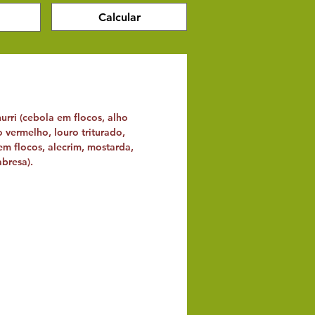
Calcular
urri (cebola em flocos, alho
 vermelho, louro triturado,
em flocos, alecrim, mostarda,
abresa).