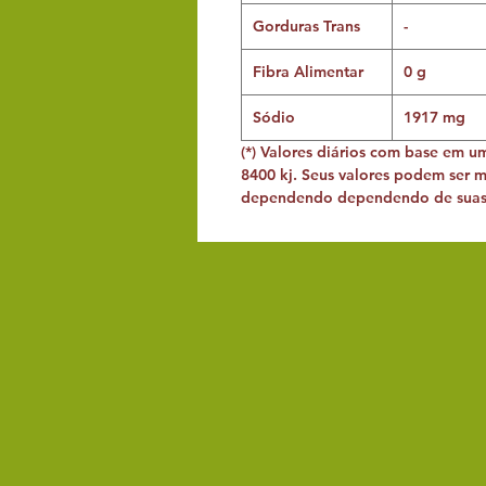
Gorduras Trans
-
Fibra Alimentar
0 g
Sódio
1917 mg
(*) Valores diários com base em u
8400 kj. Seus valores podem ser 
dependendo dependendo de suas 