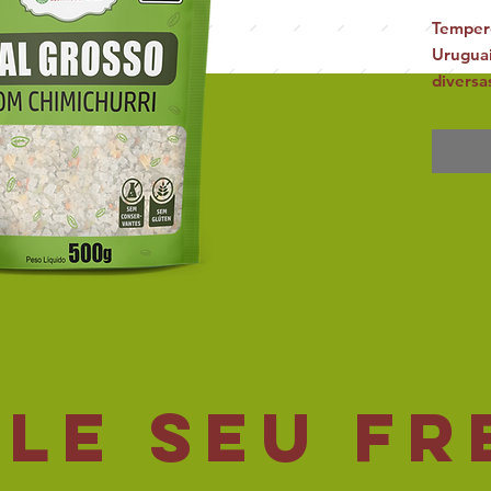
Tempero
Uruguai
diversa
grosso,
saboros
Peso Lí
Validad
le seu fr