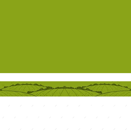
(19) 3582-3633
HOME
QUEM SOMOS
sac@dgoias.c
PRODUTOS